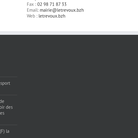
Fax :
02 98 71 87 33
Email:
mairie@letrevoux.bzh
Web :
letrevoux.bzh
sport
 de
oir des
les
F) la