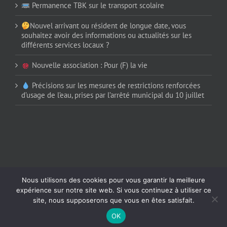
Permanence TBK sur le transport scolaire
Nouvel arrivant ou résident de longue date, vous
souhaitez avoir des informations ou actualités sur les
différents services locaux ?
Nouvelle association : Pour (F) la vie
Précisions sur les mesures de restrictions renforcées
d’usage de l’eau, prises par l’arrêté municipal du 10 juillet
Nous utilisons des cookies pour vous garantir la meilleure
expérience sur notre site web. Si vous continuez à utiliser ce
Copyright 2016 | Tous droits réservés mairie Le Trévoux | Réalisé par
Studio
Plik
site, nous supposerons que vous en êtes satisfait.
Facebook
OK