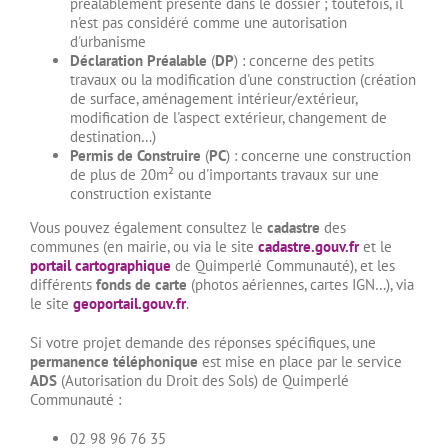
préalablement présenté dans le dossier ; toutefois, il
n'est pas considéré comme une autorisation
d'urbanisme
Déclaration Préalable
(
DP
) : concerne des petits
travaux ou la modification d'une construction (création
de surface, aménagement intérieur/extérieur,
modification de l'aspect extérieur, changement de
destination…)
Permis de Construire
(
PC
) : concerne une construction
de plus de 20m² ou d'importants travaux sur une
construction existante
Vous pouvez également consultez le
cadastre
des
communes (en mairie, ou via le site
cadastre.gouv.fr
et le
portail cartographique
de Quimperlé Communauté), et les
différents
fonds de carte
(photos aériennes, cartes IGN…), via
le site
geoportail.gouv.fr
.
Si votre projet demande des réponses spécifiques, une
permanence téléphonique
est mise en place par le service
ADS
(Autorisation du Droit des Sols) de Quimperlé
Communauté :
02 98 96 76 35