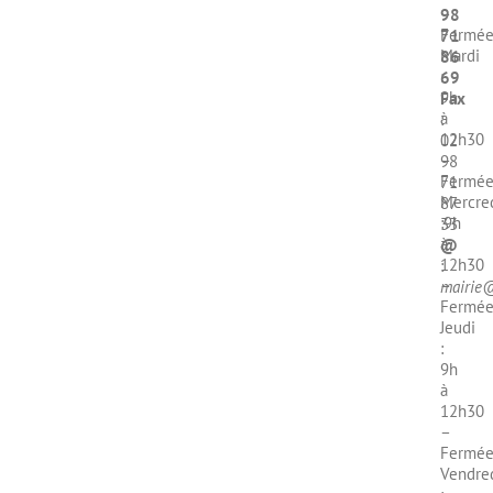
–
98
Fermé
71
Mardi
86
:
69
9h
Fax
à
:
12h30
02
–
98
Fermé
71
Mercre
87
:9h
33
à
@
12h30
:
–
mairie@
Fermé
Jeudi
:
9h
à
12h30
–
Fermé
Vendre