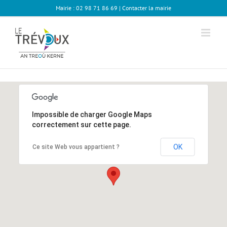
Passer
Mairie : 02 98 71 86 69 |
Contacter la mairie
au
contenu
Impossible de charger Google Maps
correctement sur cette page.
OK
Ce site Web vous appartient ?