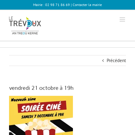
Passer
Mairie : 02 98 71 86 69 |
Contacter la mairie
au
contenu
Précédent
vendredi 21 octobre à 19h