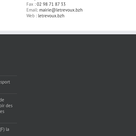
Fax :
02 98 71 87 33
Email:
mairie@letrevoux.bzh
Web :
letrevoux.bzh
sport
 de
oir des
les
F) la