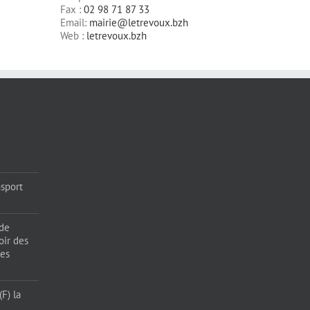
Fax :
02 98 71 87 33
Email:
mairie@letrevoux.bzh
Web :
letrevoux.bzh
sport
 de
oir des
les
F) la