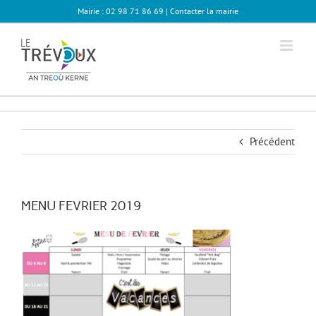
Passer
Mairie : 02 98 71 86 69 |
Contacter la mairie
au
contenu
Précédent
MENU FEVRIER 2019