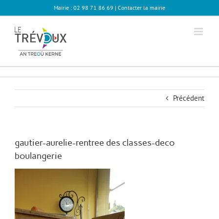
Passer
Mairie : 02 98 71 86 69 |
Contacter la mairie
au
contenu
Précédent
gautier-aurelie-rentree des classes-deco
boulangerie