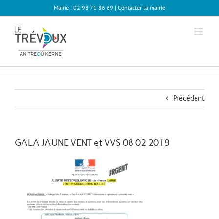
Passer
Mairie : 02 98 71 86 69 |
Contacter la mairie
au
contenu
Précédent
GALA JAUNE VENT et VVS 08 02 2019