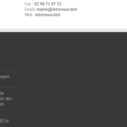
Fax :
02 98 71 87 33
Email:
mairie@letrevoux.bzh
Web :
letrevoux.bzh
sport
 de
oir des
les
F) la