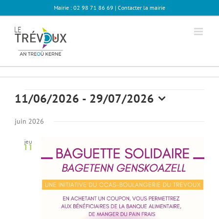
Passer
Mairie : 02 98 71 86 69 |
Contacter la mairie
au
contenu
Évènements
11/06/2026
 - 
29/07/2026
Sélectionnez
une
juin 2026
date.
jeu
11