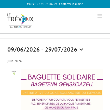
Passer
Mairie : 02 98 71 86 69 |
Contacter la mairie
au
contenu
Évènements
09/06/2026
 - 
29/07/2026
Sélectionnez
une
juin 2026
date.
mar
9