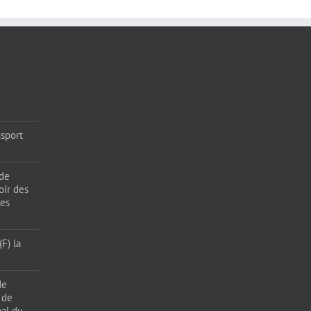
sport
 de
oir des
les
F) la
de
 de
pal du