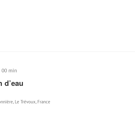
h 00 min
n d’eau
nnière, Le Trévoux, France