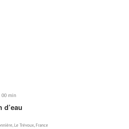
h 00 min
n d’eau
nnière, Le Trévoux, France