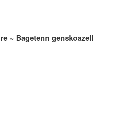
7
ire ~ Bagetenn genskoazell