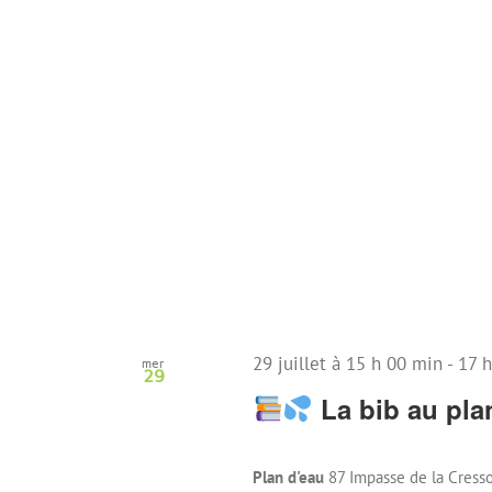
29 juillet à 15 h 00 min
-
17 
mer
29
La bib au pla
Plan d'eau
87 Impasse de la Cresso