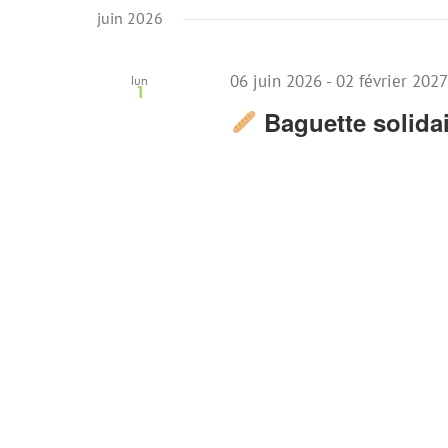
une
juin 2026
date.
06 juin 2026
-
02 février 202
lun
1
Baguette solida