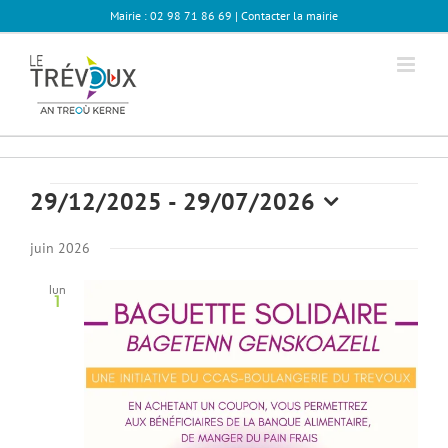
Passer
Mairie : 02 98 71 86 69 |
Contacter la mairie
au
contenu
Évènements
29/12/2025
 - 
29/07/2026
Sélectionnez
une
juin 2026
date.
lun
1