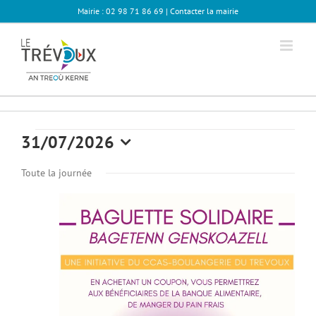
Passer
Mairie : 02 98 71 86 69 |
Contacter la mairie
au
contenu
Évènements
31/07/2026
Sélectionnez
for
Toute la journée
une
date.
07
juillet
2026