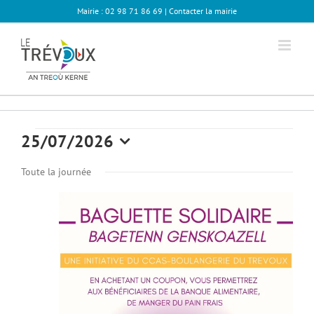
Passer
Mairie : 02 98 71 86 69 |
Contacter la mairie
au
contenu
Évènements
25/07/2026
Sélectionnez
for
Toute la journée
une
date.
07
juillet
2026