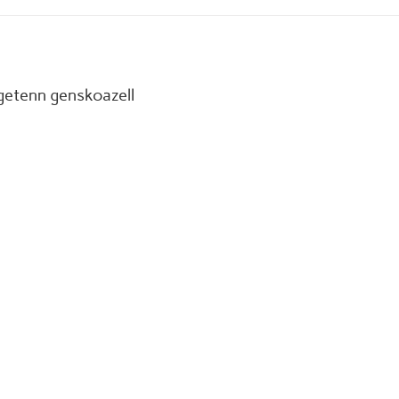
7
getenn genskoazell