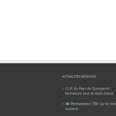
ACTUALITÉS RÉCENTES
CLIC du Pays de Quimperlé :
fermeture tout le mois d’août
Permanence TBK sur le tran
scolaire