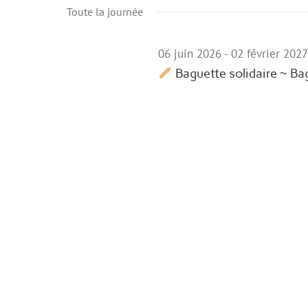
for
une
Toute la journée
date.
06
06 juin 2026
-
02 février 202
juin
Baguette solidaire ~ Ba
2026