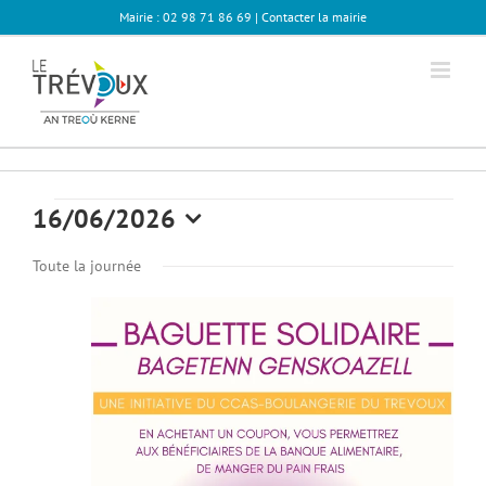
Passer
Mairie : 02 98 71 86 69 |
Contacter la mairie
au
contenu
Évènements
16/06/2026
Sélectionnez
for
Toute la journée
une
date.
06
juin
2026