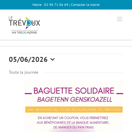
Passer
Mairie : 02 98 71 86 69 |
Contacter la mairie
au
contenu
Évènements
05/06/2026
Sélectionnez
for
Toute la journée
une
date.
06
juin
2026