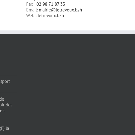
Fax :
02 98 71 87 33
Email:
mairie@letrevoux.bzh
Web :
letrevoux.bzh
sport
 de
oir des
les
F) la