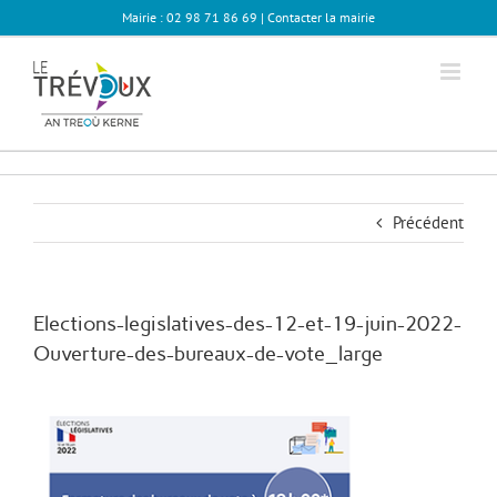
Passer
Mairie : 02 98 71 86 69 |
Contacter la mairie
au
contenu
Précédent
Elections-legislatives-des-12-et-19-juin-2022-
Ouverture-des-bureaux-de-vote_large