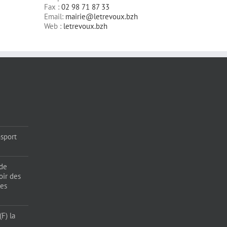
Fax :
02 98 71 87 33
Email:
mairie@letrevoux.bzh
Web :
letrevoux.bzh
sport
 de
oir des
les
F) la