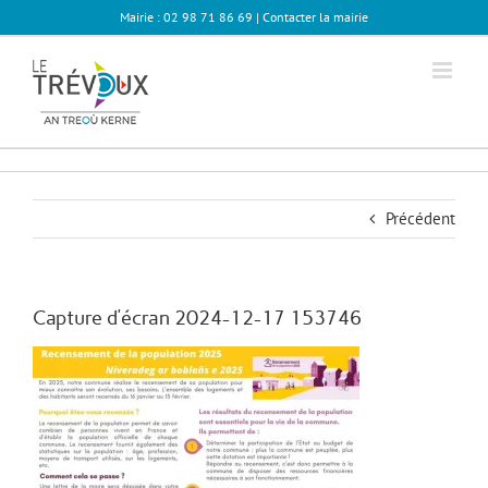
Passer
Mairie : 02 98 71 86 69 |
Contacter la mairie
au
contenu
Précédent
Capture d’écran 2024-12-17 153746