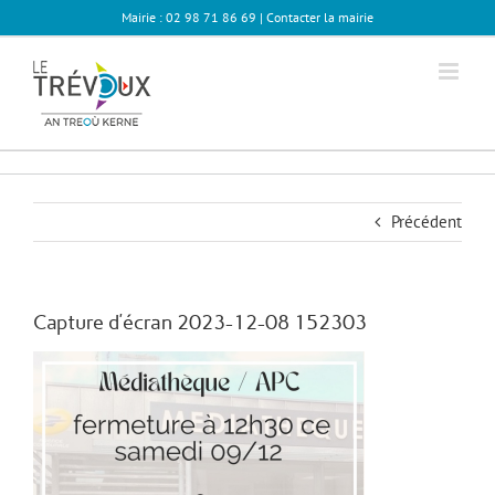
Passer
Mairie : 02 98 71 86 69 |
Contacter la mairie
au
contenu
Précédent
Capture d’écran 2023-12-08 152303