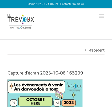
Passer
Mairie : 02 98 71 86 69 |
Contacter la mairie
au
contenu
Précédent
Capture d’écran 2023-10-06 165239