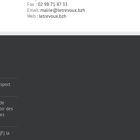
Fax :
02 98 71 87 33
Email:
mairie@letrevoux.bzh
Web :
letrevoux.bzh
sport
 de
oir des
les
F) la