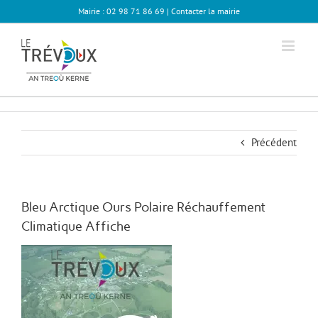
Passer
Mairie : 02 98 71 86 69 |
Contacter la mairie
au
contenu
Précédent
Bleu Arctique Ours Polaire Réchauffement
Climatique Affiche