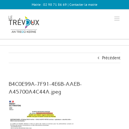
Passer
Mairie : 02 98 71 86 69 |
Contacter la mairie
au
contenu
Précédent
B4C0E99A-7F91-4E6B-AAEB-
A45700A4C44A.jpeg