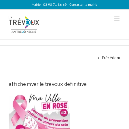
Passer
Mairie : 02 98 71 86 69 |
Contacter la mairie
au
contenu
Précédent
affiche mver le trevoux definitive