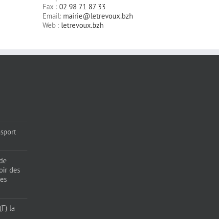
Fax :
02 98 71 87 33
Email:
mairie@letrevoux.bzh
Web :
letrevoux.bzh
sport
 de
oir des
les
F) la