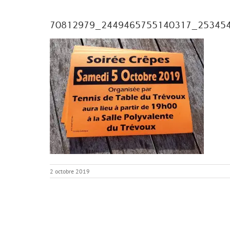
70812979_2449465755140317_25345
2 octobre 2019