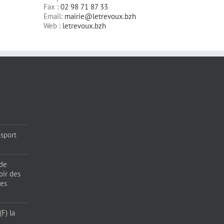
Fax :
02 98 71 87 33
Email:
mairie@letrevoux.bzh
Web :
letrevoux.bzh
sport
 de
oir des
les
F) la