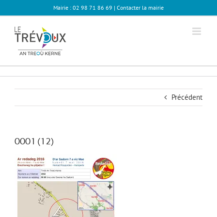
Passer
Mairie : 02 98 71 86 69 |
Contacter la mairie
au
contenu
Précédent
0001 (12)