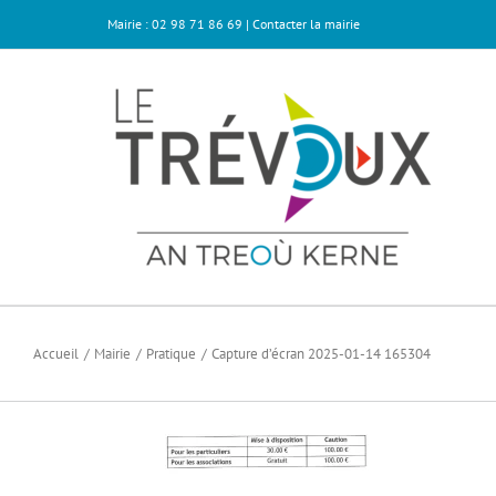
Passer
Mairie : 02 98 71 86 69 |
Contacter la mairie
au
contenu
Accueil
Mairie
Pratique
Capture d’écran 2025-01-14 165304