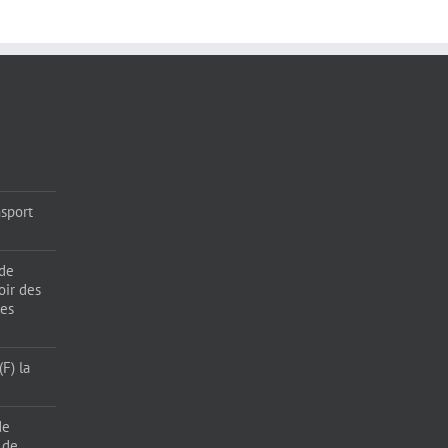
sport
 de
oir des
les
F) la
de
 de