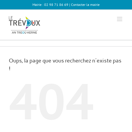
Passer
Mairie : 02 98 71 86 69 |
Contacter la mairie
au
contenu
Oups, la page que vous recherchez n'existe pas
!
404