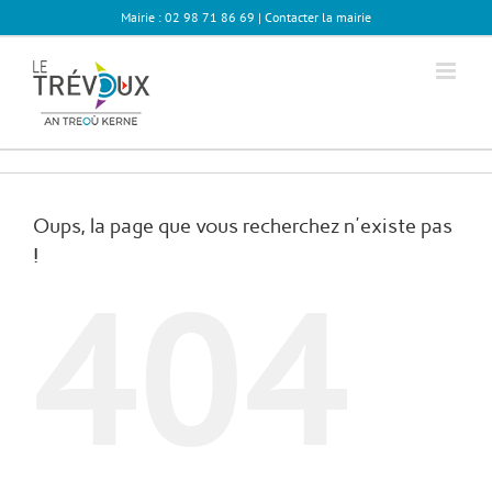
Passer
Mairie : 02 98 71 86 69 |
Contacter la mairie
au
contenu
Oups, la page que vous recherchez n'existe pas
!
404