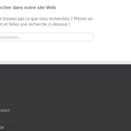
rcher dans notre site Web
e trouvez pas ce que vous recherchez ? Prenez un
 et faites une recherche ci-dessous !
cher:
sport
 de