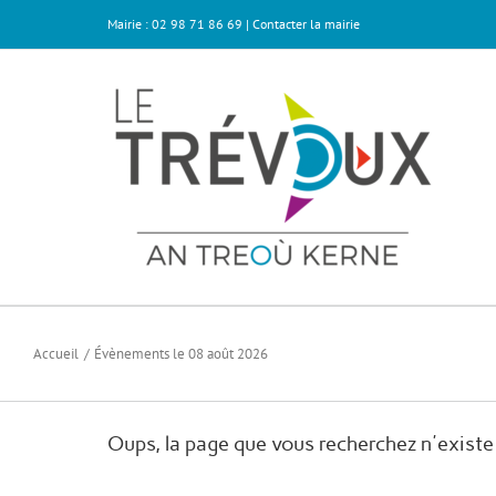
Passer
Mairie : 02 98 71 86 69 |
Contacter la mairie
au
contenu
Accueil
Évènements le 08 août 2026
Oups, la page que vous recherchez n'existe 