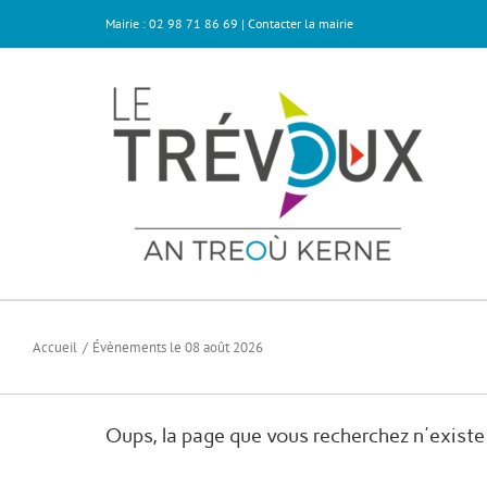
Passer
Mairie : 02 98 71 86 69 |
Contacter la mairie
au
contenu
Accueil
Évènements le 08 août 2026
Oups, la page que vous recherchez n'existe 