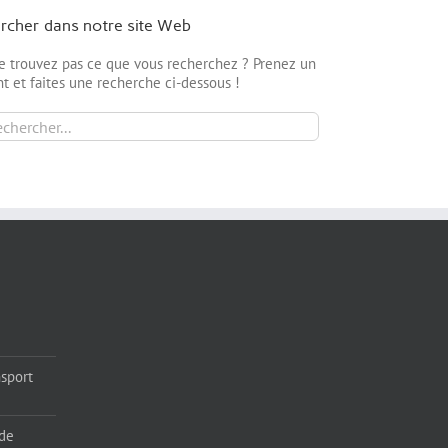
rcher dans notre site Web
e trouvez pas ce que vous recherchez ? Prenez un
 et faites une recherche ci-dessous !
cher:
sport
 de