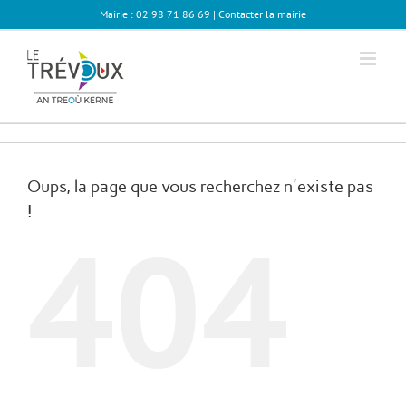
Passer
Mairie : 02 98 71 86 69 |
Contacter la mairie
au
contenu
Oups, la page que vous recherchez n'existe pas
!
404