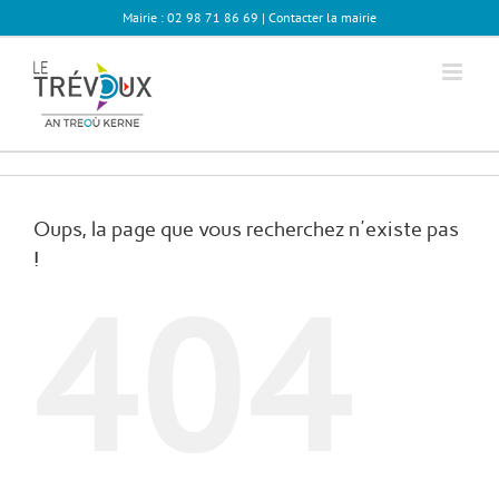
Passer
Mairie : 02 98 71 86 69 |
Contacter la mairie
au
contenu
Oups, la page que vous recherchez n'existe pas
!
404