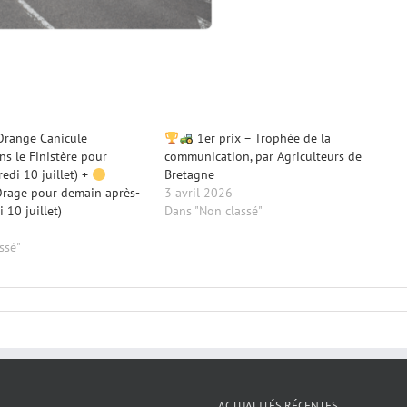
Orange Canicule
1er prix – Trophée de la
s le Finistère pour
communication, par Agriculteurs de
edi 10 juillet) +
Bretagne
Orage pour demain après-
3 avril 2026
 10 juillet)
Dans "Non classé"
ssé"
ACTUALITÉS RÉCENTES