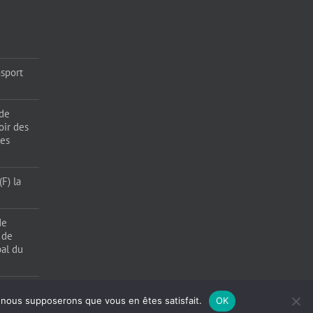
sport
 de
oir des
les
F) la
de
 de
pal du
e, nous supposerons que vous en êtes satisfait.
OK